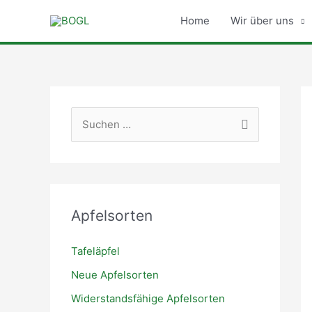
Zum
Home
Wir über uns
Inhalt
springen
S
u
c
h
e
Apfelsorten
n
n
Tafeläpfel
a
Neue Apfelsorten
c
Widerstandsfähige Apfelsorten
h