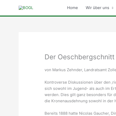
Zum
Home
Wir über uns
Inhalt
springen
Der Oeschbergschnitt
von Markus Zehnder, Landratsamt Zolle
Kontroverse Diskussionen über den ‚r
sich sowohl im Jugend- als auch im Er
werden. Dies gilt ganz besonders für d
die Kronenausdehnung sowohl in der Höh
Bereits 1888 hatte Nicolas Gaucher, D