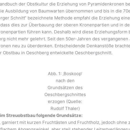
andbuch der Obstkultur die Erziehung von Pyramidenkronen b
die Ausbildung von Baumwarten übernommen und bis in die 70e
erger Schnitt“ bezeichnete Methode empfahl die Erziehung eine
 dass dies zur Überbauung der oberen Kronenpartien und in d
onenpartien führen kann. Deshalb wird diese Erziehungsform be
rg nicht mehr gelehrt. Seit den 50er-Jahren des vergangenen
onen neu zu überdenken. Entscheidende Denkanstöße brachte 
ür Obstbau in Oeschberg entwickelte Oeschbergschnitt.
Abb. 1: ‚Boskoop‘
nach den
Grundsätzen des
Oeschbergschnittes
erzogen (Quelle:
Rudolf Thaler)
g im Streuobstbau folgende Grundsätze:
, garniert mit kurzen Fruchtästen und Fruchtholz, jedoch ohne z
 flachem Abgangswinkel, aber steil stehender Leitastverlänger