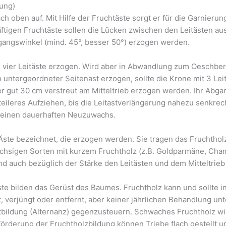
rung)
ach oben auf. Mit Hilfe der Fruchtäste sorgt er für die Garnier
äftigen Fruchtäste sollen die Lücken zwischen den Leitästen au
bgangswinkel (mind. 45°, besser 50°) erzogen werden.
vier Leitäste erzogen. Wird aber in Abwandlung zum Oeschber
 untergeordneter Seitenast erzogen, sollte die Krone mit 3 Lei
er gut 30 cm verstreut am Mitteltrieb erzogen werden. Ihr Abga
eileres Aufziehen, bis die Leitastverlängerung nahezu senkrech
d einen dauerhaften Neuzuwachs.
Äste bezeichnet, die erzogen werden. Sie tragen das Fruchtholz
hsigen Sorten mit kurzem Fruchtholz (z.B. Goldparmäne, Cham
nd auch bezüglich der Stärke den Leitästen und dem Mitteltrieb
täste bilden das Gerüst des Baumes. Fruchtholz kann und sollte
, verjüngt oder entfernt, aber keiner jährlichen Behandlung unt
bildung (Alternanz) gegenzusteuern. Schwaches Fruchtholz wir
Förderung der Fruchtholzbildung können Triebe flach gestellt 