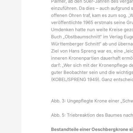
Palmer, ab den 50er-Jahren des verga
einzuführen. Da dies – auch aufgrund 
offenen Ohren traf, kam es zum sog. „
veröffentlichte 1965 erstmals seine 
Umdenken hatte nun weite Kreise gezo
Buch „Obstbaumschnitt“ im Verlag Eugen
Württemberger Schnitt“ ab und übern
Ziel von Hans Spreng war es, eine „lei
inneren Kronenpartien dauerhaft ermög
darf: „Wer sich mit der Kronenpflege 
guter Beobachter sein und die wichti
(KOBEL/SPRENG 1949). Ganz entscheide
Abb. 3: Ungepflegte Krone einer „Sch
Abb. 5: Triebreaktion des Baumes nac
Bestandteile einer Oeschbergkrone si