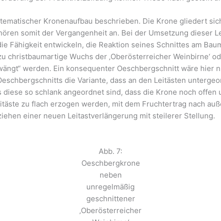
tematischer Kronenaufbau beschrieben. Die Krone gliedert sich
hören somit der Vergangenheit an. Bei der Umsetzung dieser Leitl
ie Fähigkeit entwickeln, die Reaktion seines Schnittes am Ba
zu christbaumartige Wuchs der ‚Oberösterreicher Weinbirne‘ o
wängt“ werden. Ein konsequenter Oeschbergschnitt wäre hier ni
schbergschnitts die Variante, dass an den Leitästen unterge
ss diese so schlank angeordnet sind, dass die Krone noch offen 
täste zu flach erzogen werden, mit dem Fruchtertrag nach auß
ziehen einer neuen Leitastverlängerung mit steilerer Stellung.
Abb. 7:
Oeschbergkrone
neben
unregelmäßig
geschnittener
‚Oberösterreicher