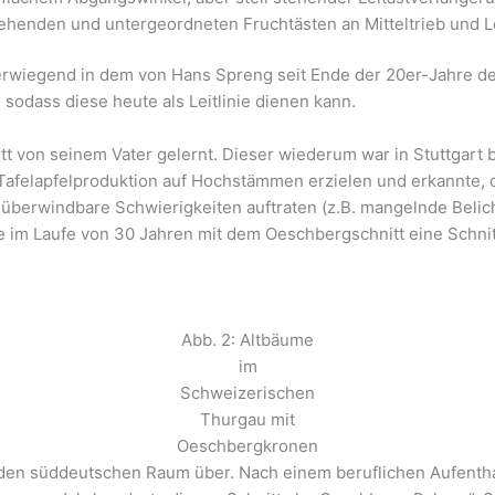
stehenden und untergeordneten Fruchtästen an Mitteltrieb und L
erwiegend in dem von Hans Spreng seit Ende der 20er-Jahre 
sodass diese heute als Leitlinie dienen kann.
 von seinem Vater gelernt. Dieser wiederum war in Stuttgart b
 Tafelapfelproduktion auf Hochstämmen erzielen und erkannte,
berwindbare Schwierigkeiten auftraten (z.B. mangelnde Belic
te im Laufe von 30 Jahren mit dem Oeschbergschnitt eine Schni
Abb. 2: Altbäume
im
Schweizerischen
Thurgau mit
Oeschbergkronen
den süddeutschen Raum über. Nach einem beruflichen Aufentha